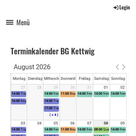
Login
Menü
Terminkalender BG Kettwig
August 2026
Montag
Dienstag
Mittwoch
Donnerst
Freitag
Samstag
Sonntag
27
28
29
30
31
01
02
ag
14:00
Training 2. Mannschaft
14:00
freies Spielen
11:00
Boule für Jedermann
14:00
freies Spielen
14:00
freies Spielen
14:00
freies Spi
16:00
Regelmäßiges Training für alle Interessierten im Boulodrome Kettwig.
14:00
Training 6. Mannschaft
17:00
Training TEAM Zukunft
( + 4 )
03
04
05
06
07
08
09
14:00
Training 2. Mannschaft
14:00
freies Spielen
11:00
Boule für Jedermann
14:00
freies Spielen
08:00
Quali Doublette
14:00
freies Spi