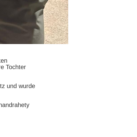
ken
re Tochter
atz und wurde
ahandrahety