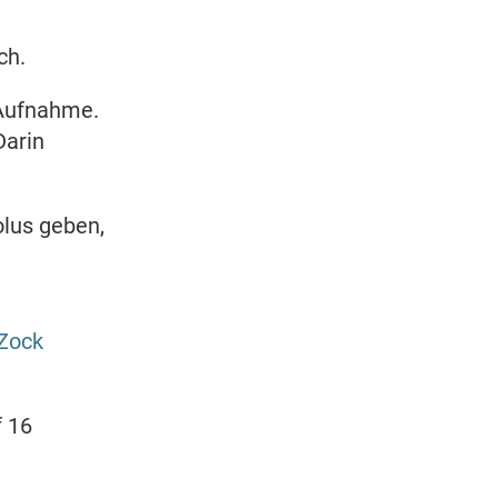
ch.
 Aufnahme.
Darin
olus geben,
Zock
f 16