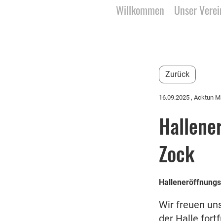
Willkommen
Unser Verei
Zurück
16.09.2025
, Acktun M
Hallener
Zock
Halleneröffnungs
Wir freuen un
der Halle fort